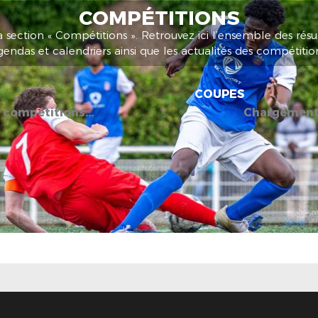
COMPÉTITIONS
 section « Compétitions ». Retrouvez ici l’ensemble des résul
gendas et calendriers ainsi que les actualités des compétition
COUPES
compétitions...
Chargement 