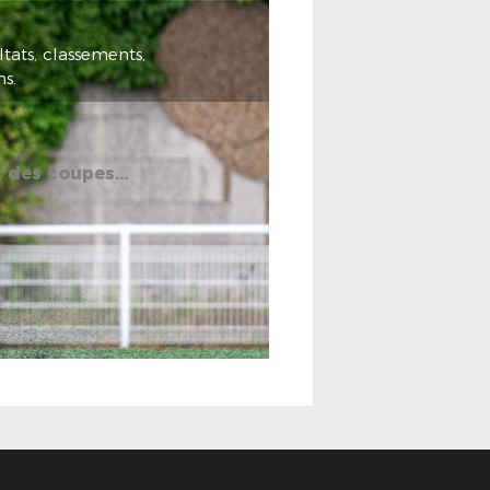
tats, classements,
s.
des coupes...