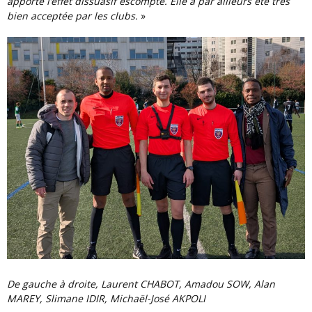
apporte l’effet dissuasif escompté. Elle a par ailleurs été très
bien acceptée par les clubs.
»
De gauche à droite, Laurent CHABOT, Amadou SOW, Alan
MAREY, Slimane IDIR, Michaël-José AKPOLI