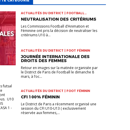
TTE CATÉGORIE
ACTUALITÉS DU DISTRICT | FOOTBALL
D'ANIMATION
NEUTRALISATION DES CRITÉRIUMS
Les Commissions Football d’Animation et
Féminine ont pris la décision de neutraliser les
critériums U10 à...
ACTUALITÉS DU DISTRICT | FOOT FÉMININ
JOURNÉE INTERNATIONALE DES
DROITS DES FEMMES
Retour en images sur la matinée organisée par
le District de Paris de Football le dimanche 8
mars, à l’oc...
s futsal
te
ACTUALITÉS DU DISTRICT | FOOT FÉMININ
sont
CFI 100% FÉMININ
sous. U10
IS
Le District de Paris a récemment organisé une
ASA 1 -
session du CFI U10-U13 ( exclusivement
réservée aux femmes,...