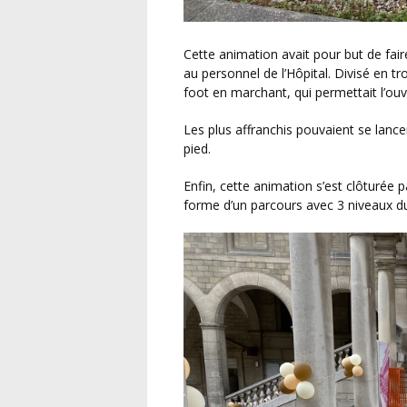
Cette animation avait pour but de faire découvrir le football de manière amusante et ludique
au personnel de l’Hôpital. Divisé en tro
foot en marchant, qui permettait l’ouv
Les plus affranchis pouvaient se lancer dans une activité de parcours chronométré, ballon au
pied.
Enfin, cette animation s’est clôturée par une découverte du footgolf qui se présentait sous la
forme d’un parcours avec 3 niveaux du p