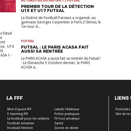
ACTUALITÉS DU DISTRICT | FUTSAL
PREMIER TOUR DE LA DÉTECTION
U15 ET U17 FUTSAL
Le District de Football Parisien a organisé, au
gymnase Georges Carpentier à Paris (13ème), le
1er tour d...
s futsal
te
FUTSAL
sont
sous. U10
FUTSAL : LE PARIS ACASA FAIT
IS
AUSSI SA RENTRÉE
ASA 1 -
Le PARIS ACASA a aussi fait sa rentrée du Futsal !
Le Dimanche 5 Octobre dernier, le PARIS
ACASA a...
LA FFF
LIENS
Mon Espace FFF
Labels Fédéraux
Footclubs
E-learning FFF
Fiches pratiques
Site de la
Le football pour les enfants
TV Foot amateur
Football amateur
Santé
Football Féminin
Scores en direct