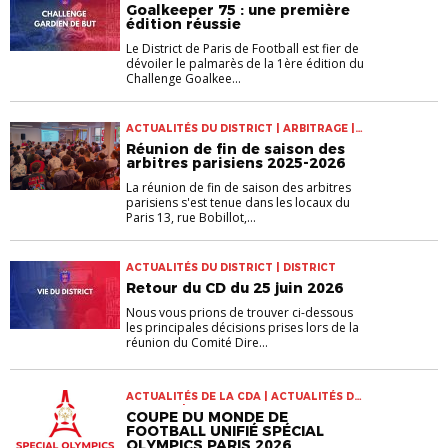
Goalkeeper 75 : une première
édition réussie
Le District de Paris de Football est fier de
dévoiler le palmarès de la 1ère édition du
Challenge Goalkee...
ACTUALITÉS DU DISTRICT | ARBITRAGE |
DISTRICT
Réunion de fin de saison des
arbitres parisiens 2025-2026
La réunion de fin de saison des arbitres
parisiens s'est tenue dans les locaux du
Paris 13, rue Bobillot,...
ACTUALITÉS DU DISTRICT | DISTRICT
Retour du CD du 25 juin 2026
Nous vous prions de trouver ci-dessous
les principales décisions prises lors de la
réunion du Comité Dire...
ACTUALITÉS DE LA CDA | ACTUALITÉS DU
DISTRICT | ARBITRAGE
COUPE DU MONDE DE
FOOTBALL UNIFIÉ SPÉCIAL
OLYMPICS PARIS 2026