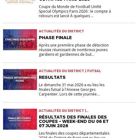
Coupe du Monde de Football Unifié
Special Olympics Paris 2026 : le compte à
rebours est lancé À quelques ...
ACTUALITÉS DU DISTRICT
PHASE FINALE
Après une première phase de détection
réussie réunissant de nombreux jeunes
gardiens et gardiennes de but...
ACTUALITÉS DU DISTRICT | FUTSAL
RESULTATS
Le dimanche 31 mai 2026 a eu lieu les
finales futsal à l'Annexe Georges
Carpentier. Lors de cette journée...
ACTUALITÉS DU DISTRICT |
COMPETITIONS
RÉSULTATS DES FINALES DES
COUPES – WEEK-END DU 06 ET
07 JUIN 2026
Les finales des coupes départementales
2026 du District de Paris ont eu lieu ce